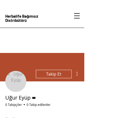
Herbalife Bağımsız
Distribütörü
Diğer Eylemler
Takip Et
Admin
Uğur Eyüp
0 Takipçiler
0 Takip edilenler