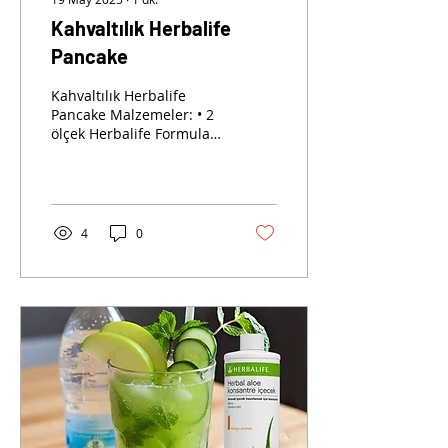
Kahvaltılık Herbalife
Pancake
Kahvaltılık Herbalife
Pancake Malzemeler: • 2
ölçek Herbalife Formula 1
Vanilya Aromalı Shake
Karışımı • 1 yumurta • 50
ml süt • 1 çay...
4
0