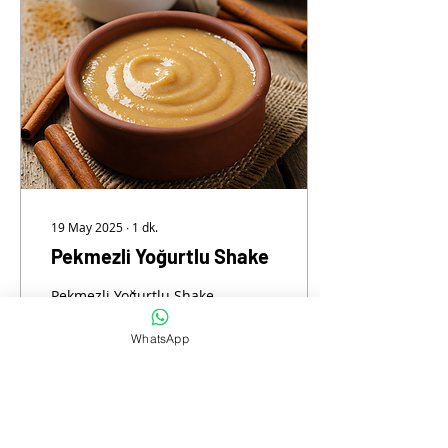
19 May 2025
∙
1
dk.
Pekmezli Yoğurtlu Shake
Pekmezli Yoğurtlu Shake
Malzemeler: • 2 ölçek
Herbalife Formula 1
WhatsApp
Çikolata Aromalı Shake
Karışımı • 200 ml az yağlı
yoğurt • 1 yemek...