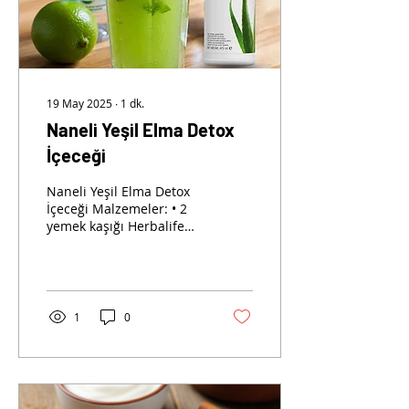
19 May 2025
∙
1
dk.
Naneli Yeşil Elma Detox
İçeceği
Naneli Yeşil Elma Detox
İçeceği Malzemeler: • 2
yemek kaşığı Herbalife
Aloe Vera Konsantre
İçecek • 250 ml soğuk
maden suyu • 1/4 yeşil...
1
0